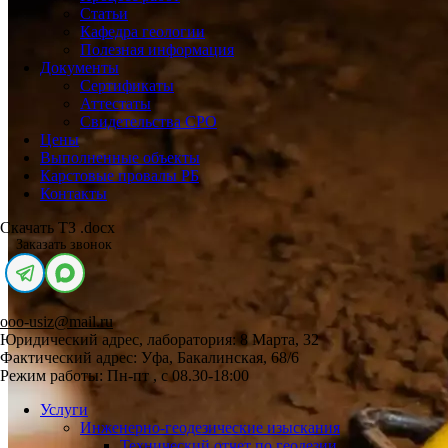
Статьи
Кафедра геологии
Полезная информация
Документы
Сертификаты
Аттестаты
Свидетельства СРО
Цены
Выполненные объекты
Карстовые провалы РБ
Контакты
Скачать ТЗ .docx
Заказать звонок
ooo-usiz@mail.ru
Юридический адрес, лаборатория: 8 Марта, 32
Фактический адрес: Уфа, Бакалинская, 68/6
Режим работы: Пн-пт , с 08.30-18:00
Услуги
Инженерно-геодезические изыскания
Технический отчет по геодезии