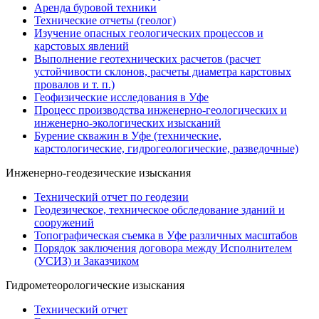
Аренда буровой техники
Технические отчеты (геолог)
Изучение опасных геологических процессов и
карстовых явлений
Выполнение геотехнических расчетов (расчет
устойчивости склонов, расчеты диаметра карстовых
провалов и т. п.)
Геофизические исследования в Уфе
Процесс производства инженерно-геологических и
инженерно-экологических изысканий
Бурение скважин в Уфе (технические,
карстологические, гидрогеологические, разведочные)
Инженерно-геодезические изыскания
Технический отчет по геодезии
Геодезическое, техническое обследование зданий и
сооружений
Топографическая съемка в Уфе различных масштабов
Порядок заключения договора между Исполнителем
(УСИЗ) и Заказчиком
Гидрометеорологические изыскания
Технический отчет