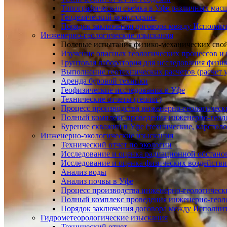
Топографическая съемка в Уфе различных мас
Геодезический мониторинг
Порядок заключения договора между Исполнит
Инженерно-геологические изыскания
Полевые испытания физико-механических свой
Изучение опасных геологических процессов и
Грунтовая лаборатория для исследования физи
Выполнение геотехнических расчетов (расчет у
Аренда буровой техники
Геофизические исследования в Уфе
Технические отчеты (геолог)
Процесс производства инженерно-геологическ
Полный комплекс проведения инженерно-геол
Бурение скважин в Уфе (технические, карстоло
Инженерно-экологические изыскания
Технический отчет по экологии
Исследование и оценка радиационной обстано
Исследование и оценка физических воздейств
Анализ воды
Анализ почвы в Уфе
Процесс производства инженерно-геологическ
Полный комплекс проведения инженерно-геол
Порядок заключения договора между Исполнит
Гидрометеорологические изыскания
Технический отчет