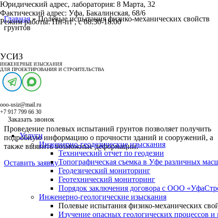
Юридический адрес, лаборатория:
8 Марта, 32
Фактический адрес:
Уфа, Бакалинская, 68/6
Главная
»
Полевые испытания физико-механических свойств
Режим работы:
Пн-пт , с 08.30-18:00
грунтов
Полевые испытания
УСИЗ
ИНЖЕНЕРНЫЕ ИЗЫСКАНИЯ
ДЛЯ ПРОЕКТИРОВАНИЯ И СТРОИТЕЛЬСТВА
физико-механических
свойств грунтов
ooo-usiz@mail.ru
+7 917 799 66 30
Заказать звонок
Проведение полевых испытаний грунтов позволяет получить
Услуги
подробную информацию о прочности зданий и сооружений, а
Инженерно-геодезические изыскания
также выявить возможные деформации.
Технический отчет по геодезии
Топографическая съемка в Уфе различных мас
Оставить заявку
Геодезический мониторинг
Геотехнический мониторинг
Порядок заключения договора с ООО «УфаСтр
Инженерно-геологические изыскания
Полевые испытания физико-механических свой
Изучение опасных геологических процессов и