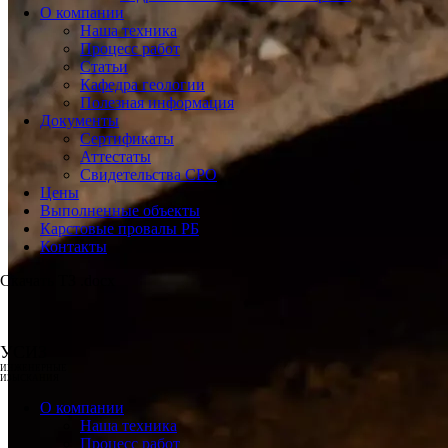
О компании
Наша техника
Процесс работ
Статьи
Кафедра геологии
Полезная информация
Документы
Сертификаты
Аттестаты
Свидетельства СРО
Цены
Выполненные объекты
Карстовые провалы РБ
Контакты
Скачать ТЗ .docx
УСИЗ
ИНЖЕНЕРНЫЕ
ИЗЫСКАНИЯ
О компании
Наша техника
Процесс работ