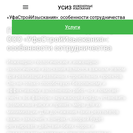
УСИЗ
ИНЖЕНЕРНЫЕ
ИЗЫСКАНИЯ
Главная
»
Порядок заключения договора с ООО
«УфаСтройИзыскания»: особенности сотрудничества
Услуги
Порядок заключения договора с
ООО «УфаСтройИзыскания»:
особенности сотрудничества
Инженерно-геологические и инженерно-
экологические изыскания являются важным этапом
при реализации различных строительных проектов.
Оно не только способствуют безопасному и
эффективному выполнению работ, но и помогает
учесть все факторы окружающей среды, установить
возможные риски и принять меры для их
минимизации. Для достижения таких результатов
важно заключить контракт, который будет
регулировать действия обеих сторон и