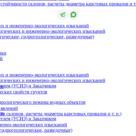
стойчивости склонов, расчеты диаметра карстовых провалов и т.
их и инженерно-экологических изысканий
огических и инженерно-экологических изысканий
гические, гидрогеологические, разведочные)
вки
ий
их и инженерно-экологических изысканий
огических и инженерно-экологических изысканий
елем (УСИЗ) и Заказчиком
ов
еских свойств грунтов
дрологического режима водных объектов
 явлений
ов
и склонов, расчеты диаметра карстовых провалов и т. п.)
елем (УСИЗ) и Заказчиком
нерно-экологических изысканий
 гидрогеологические, разведочные)