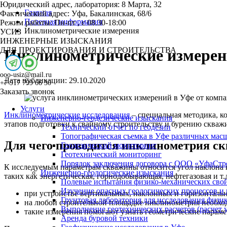
Юридический адрес, лаборатория:
8 Марта, 32
Главная
Фактический адрес:
Уфа, Бакалинская, 68/6
Полезная информация
Режим работы:
Пн-пт , с 08.30-18:00
Инклинометрические измерения
УСИЗ
ИНЖЕНЕРНЫЕ ИЗЫСКАНИЯ
ДЛЯ ПРОЕКТИРОВАНИЯ И СТРОИТЕЛЬСТВА
Инклинометрические измере
ooo-usiz@mail.ru
Дата публикации: 29.10.2020
+7 917 799 66 30
Заказать звонок
Услуги
Инклинометрические исследования
– специальная методика, к
Инженерно-геодезические изыскания
этапов подготовки к свайному строительству и бурению сква
Технический отчет по геодезии
Топографическая съемка в Уфе различных мас
Для чего проводится инклинометрия с
Геодезический мониторинг
Геотехнический мониторинг
Порядок заключения договора с ООО «УфаСтр
К исследуемым параметрам скважины относится угол наклона к 
Инженерно-геологические изыскания
таких как энергетическая, горнодобывающая, нефтегазовая и т
Полевые испытания физико-механических свой
Изучение опасных геологических процессов и
при устройстве вертикальных, наклонных и горизонталь
Грунтовая лаборатория для исследования физи
на любой строительной площадке инклинометрия необход
Выполнение геотехнических расчетов (расчет у
такие измерения помогают узнать геометрические парам
Аренда буровой техники