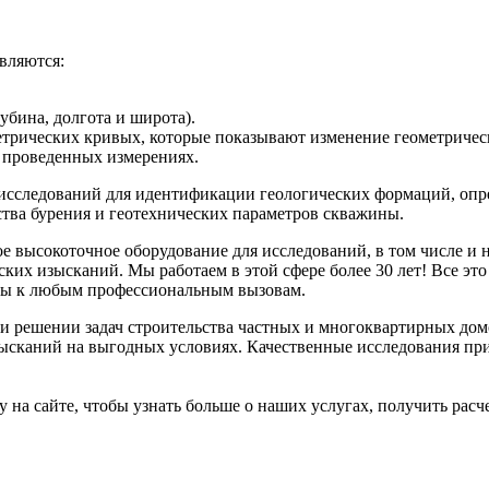
вляются:
лубина, долгота и широта).
етрических кривых, которые показывают изменение геометричес
х проведенных измерениях.
 исследований для идентификации геологических формаций, опре
ства бурения и геотехнических параметров скважины.
 высокоточное оборудование для исследований, в том числе и 
ких изысканий. Мы работаем в этой сфере более 30 лет! Все эт
овы к любым профессиональным вызовам.
ри решении задач строительства частных и многоквартирных до
ысканий на выгодных условиях. Качественные исследования пр
у на сайте, чтобы узнать больше о наших услугах, получить расч