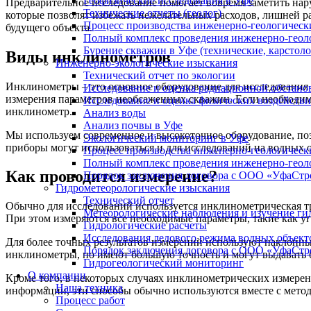
Геофизические исследования в Уфе
Предварительное исследование помогает вовремя заметить на
Технические отчеты (геолог)
которые позволят избежать нежелательных расходов, лишней р
Процесс производства инженерно-геологическ
будущего объекта.
Полный комплекс проведения инженерно-геол
Бурение скважин в Уфе (технические, карстоло
Виды инклинометров
Инженерно-экологические изыскания
Технический отчет по экологии
Инклинометры – это основное оборудование для исследования
Исследование и оценка радиационной обстано
измерения параметров необсаженных скважин. Если необходим
Исследование и оценка физических воздейств
инклинометр.
Анализ воды
Анализ почвы в Уфе
Мы используем современное и высокоточное оборудование, по
Экологический мониторинг в Уфе
приборы могут использоваться и для исследований на водных 
Процесс производства инженерно-геологическ
Полный комплекс проведения инженерно-геол
Как проводится измерение?
Порядок заключения договора с ООО «УфаСтр
Гидрометеорологические изыскания
Технический отчет
Обычно для исследований используется инклинометрическая тру
Метеорологические наблюдения и изучение ги
При этом измеряются все необходимые параметры, такие как уг
Гидрологические расчеты
Исследования ледового режима водных объект
Для более точных результатов измерений используют наклонны
Порядок заключения договора с ООО «УфаСтр
инклинометры, но имеют большую точность и могут выдавать 
Гидрогеологический мониторинг
О компании
Кроме того, в некоторых случаях инклинометрических измерен
Наша техника
информации, эти способы обычно используются вместе с мето
Процесс работ