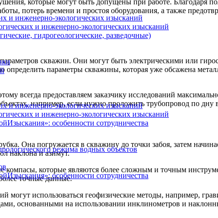
рушения, которые могут быть допущены при работе. Благодаря 
аботы, потерь времени и простоя оборудования, а также предот
их и инженерно-экологических изысканий
огических и инженерно-экологических изысканий
гические, гидрогеологические, разведочные)
 параметров скважин. Они могут быть электрическими или гиро
вки
о определить параметры скважины, которая уже обсажена мета
ий
этому всегда предоставляем заказчику исследований максимал
объектах, например, если нужно проложить трубопровод по дну 
их и инженерно-экологических изысканий
огических и инженерно-экологических изысканий
ойИзыскания»: особенности сотрудничества
бка. Она погружается в скважину до точки забоя, затем начина
дрологического режима водных объектов
ол наклона и азимут.
ов
е компасы, которые являются более сложным и точным инструме
ойИзыскания»: особенности сотрудничества
более точные данные.
ий могут использоваться геофизические методы, например, гра
дами, основанными на использовании инклинометров и наклонн