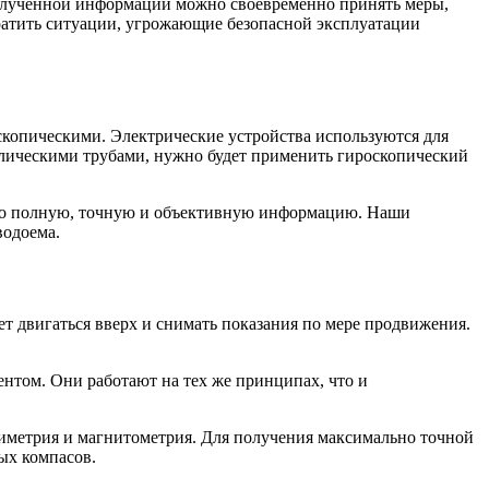
полученной информации можно своевременно принять меры,
вратить ситуации, угрожающие безопасной эксплуатации
скопическими. Электрические устройства используются для
ллическими трубами, нужно будет применить гироскопический
ьно полную, точную и объективную информацию. Наши
водоема.
ет двигаться вверх и снимать показания по мере продвижения.
нтом. Они работают на тех же принципах, что и
виметрия и магнитометрия. Для получения максимально точной
ых компасов.