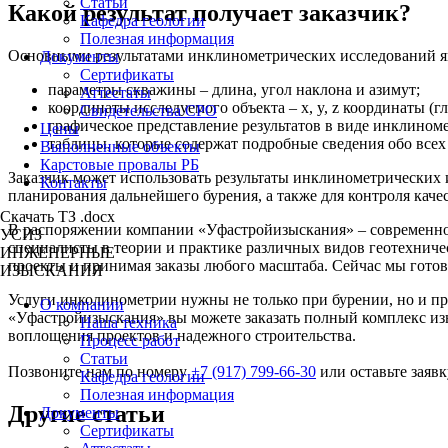
Статьи
Какой результат получает заказчик?
Кафедра геологии
Полезная информация
Основными результатами инклинометрических исследований я
Документы
Сертификаты
параметры скважины – длина, угол наклона и азимут;
Аттестаты
координаты исследуемого объекта – x, y, z координаты (г
Свидетельства СРО
графическое представление результатов в виде инклином
Цены
таблицы, которые содержат подробные сведения обо все
Выполненные объекты
Карстовые провалы РБ
Заказчик может использовать результаты инклинометрических
Контакты
планирования дальнейшего бурения, а также для контроля каче
Скачать ТЗ .docx
В распоряжении компании «Уфастройизыскания» – современное
УСИЗ
специалисты в теории и практике различных видов геотехничес
ИНЖЕНЕРНЫЕ
проекты и принимая заказы любого масштаба. Сейчас мы гот
ИЗЫСКАНИЯ
Услуги инколинометрии нужны не только при бурении, но и п
О компании
«Уфастройизыскания» вы можете заказать полный комплекс из
Наша техника
воплощения проектов и надежного строительства.
Процесс работ
Статьи
Позвоните нам по номеру
+7 (917) 799-66-30
или оставьте заявк
Кафедра геологии
Полезная информация
Другие статьи
Документы
Сертификаты