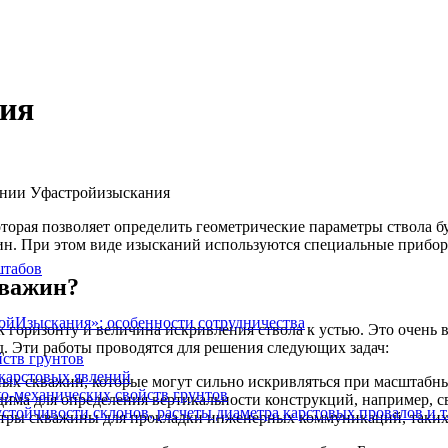
ния
оторая позволяет определить геометрические параметры ствола
жин. При этом виде изысканий используются специальные прибо
штабов
кважин?
ойИзыскания»: особенности сотрудничества
горизонту и величина искривления ствола к устью. Это очень ва
.д. Эти работы проводятся для решения следующих задач:
ств грунтов
 карстовых явлений
ных скважин, которые могут сильно искривляться при масштабны
ко-механических свойств грунтов
има для определения вертикальности конструкций, например, с
стойчивости склонов, расчеты диаметра карстовых провалов и т.
етры скважины для прокладки инженерных коммуникаций, таких к