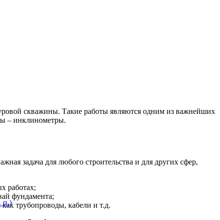
 буровой скважины. Такие работы являются одним из важнейших
ры – инклинометры.
жная задача для любого строительства и для других сфер,
х работах;
вай фундамента;
 п.)
ак трубопроводы, кабели и т.д.