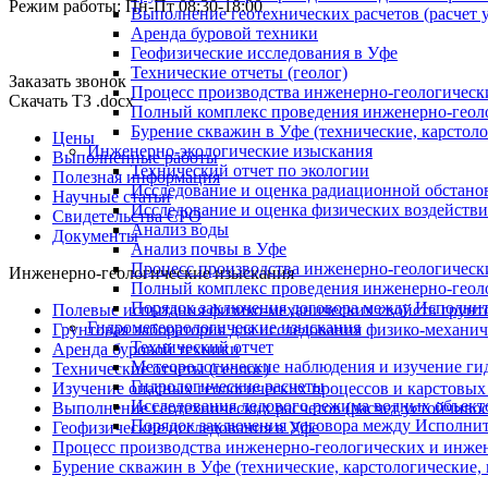
Режим работы: Пн-Пт 08:30-18:00
Выполнение геотехнических расчетов (расчет у
Аренда буровой техники
Геофизические исследования в Уфе
Технические отчеты (геолог)
Заказать звонок
Процесс производства инженерно-геологическ
Скачать ТЗ .docx
Полный комплекс проведения инженерно-геол
Бурение скважин в Уфе (технические, карстоло
Цены
Инженерно-экологические изыскания
Выполненные работы
Технический отчет по экологии
Полезная информация
Исследование и оценка радиационной обстано
Научные статьи
Исследование и оценка физических воздейств
Свидетельства СРО
Анализ воды
Документы
Анализ почвы в Уфе
Процесс производства инженерно-геологическ
Инженерно-геологические изыскания
Полный комплекс проведения инженерно-геол
Порядок заключения договора между Исполнит
Полевые испытания физико-механических свойств грунт
Гидрометеорологические изыскания
Грунтовая лаборатория для исследования физико-механич
Технический отчет
Аренда буровой техники
Метеорологические наблюдения и изучение ги
Технические отчеты (геолог)
Гидрологические расчеты
Изучение опасных геологических процессов и карстовых
Исследования ледового режима водных объект
Выполнение геотехнических расчетов (расчет устойчивост
Порядок заключения договора между Исполнит
Геофизические исследования в Уфе
Процесс производства инженерно-геологических и инже
Бурение скважин в Уфе (технические, карстологические,