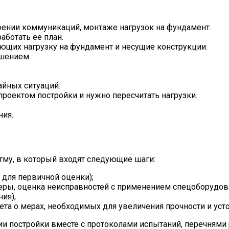
оении коммуникаций, монтаже нагрузок на фундамент.
аботать ее план.
ющих нагрузку на фундамент и несущие конструкции.
ушением.
айных ситуаций.
роектом постройки и нужно пересчитать нагрузки.
ния.
тму, в который входят следующие шаги:
 для первичной оценки);
еры, оценка неисправностей с применением спецоборудова
ия);
та о мерах, необходимых для увеличения прочности и усто
нии постройки вместе с протоколами испытаний, перечням