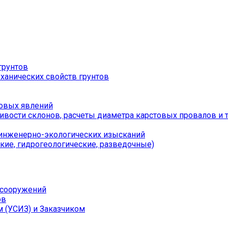
грунтов
ханических свойств грунтов
товых явлений
ивости склонов, расчеты диаметра карстовых провалов и т.
 инженерно-экологических изысканий
ские, гидрогеологические, разведочные)
 сооружений
ов
 (УСИЗ) и Заказчиком