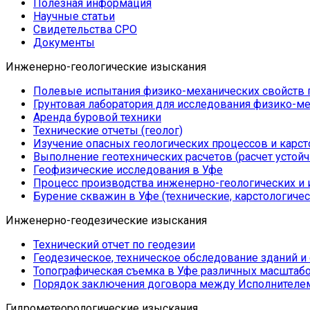
Полезная информация
Научные статьи
Свидетельства СРО
Документы
Инженерно-геологические изыскания
Полевые испытания физико-механических свойств 
Грунтовая лаборатория для исследования физико-ме
Аренда буровой техники
Технические отчеты (геолог)
Изучение опасных геологических процессов и карс
Выполнение геотехнических расчетов (расчет устойч
Геофизические исследования в Уфе
Процесс производства инженерно-геологических и
Бурение скважин в Уфе (технические, карстологиче
Инженерно-геодезические изыскания
Технический отчет по геодезии
Геодезическое, техническое обследование зданий и
Топографическая съемка в Уфе различных масштаб
Порядок заключения договора между Исполнителем
Гидрометеорологические изыскания