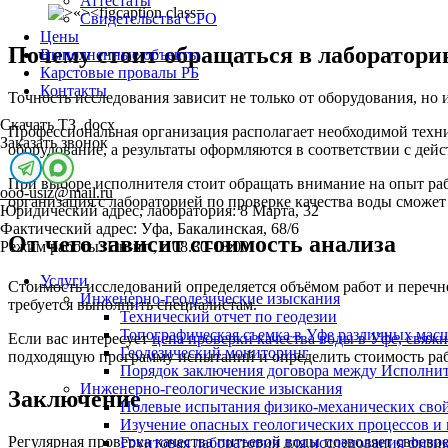
Аттестаты
Свидетельства СРО
Цены
Почему стоит обращаться в лаборатори
Выполненные объекты
Карстовые провалы РБ
Контакты
Точность исследования зависит не только от оборудования, н
Скачать ТЗ .docx
Профессиональная организация располагает необходимой техн
Заказать звонок
оборудование, а результаты оформляются в соответствии с де
При выборе исполнителя стоит обращать внимание на опыт ра
ooo-usiz@mail.ru
организация с лабораторией по проверке качества воды сможет
Юридический адрес, лаборатория: 8 Марта, 32
Фактический адрес: Уфа, Бакалинская, 68/6
От чего зависит стоимость анализа
Режим работы: Пн-пт , с 08.30-18:00
Услуги
Стоимость исследований определяется объёмом работ и перечн
Инженерно-геодезические изыскания
требуется выполнить специалистам.
Технический отчет по геодезии
Топографическая съемка в Уфе различных мас
Если вас интересует
цена проверки качества воды в Уфе, свяжи
Геодезический мониторинг
подходящую программу испытаний и определить стоимость раб
Порядок заключения договора между Исполнит
Инженерно-геологические изыскания
Заключение
Полевые испытания физико-механических свой
Изучение опасных геологических процессов и
Регулярная проверка качества питьевой воды позволяет своев
Грунтовая лаборатория для исследования физи