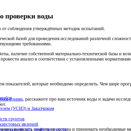
ю проверки воды
о и от соблюдения утверждённых методик испытаний.
ической базой для проведения исследований различной сложно
йствующими требованиями.
боты, наличие собственной материально-технической базы и в
 провести анализ в соответствии с установленными нормативами
ем показателей, которые необходимо определить. Чем шире про
штабов
тесь с нами
, расскажите про ваш источник воды и задачи исслед
от.
елем (УСИЗ) и Заказчиком
ств грунтов
 карстовых явлений
ременно выявлять изменения состава и принимать необходимые м
ко-механических свойств грунтов