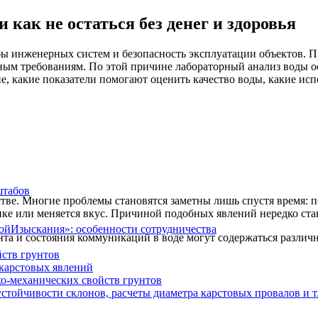
 как не остаться без денег и здоровья
ы инженерных систем и безопасность эксплуатации объектов. Пр
рным требованиям. По этой причине лабораторный анализ воды ос
, какие показатели помогают оценить качество воды, какие исп
штабов
стве. Многие проблемы становятся заметны лишь спустя время: п
ке или меняется вкус. Причиной подобных явлений нередко стан
ойИзыскания»: особенности сотрудничества
нта и состояния коммуникаций в воде могут содержаться различ
ств грунтов
 карстовых явлений
ко-механических свойств грунтов
стойчивости склонов, расчеты диаметра карстовых провалов и т.