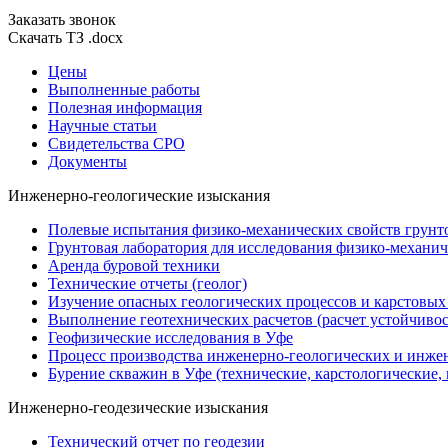
Заказать звонок
Скачать ТЗ .docx
Цены
Выполненные работы
Полезная информация
Научные статьи
Свидетельства СРО
Документы
Инженерно-геологические изыскания
Полевые испытания физико-механических свойств грунт
Грунтовая лаборатория для исследования физико-механич
Аренда буровой техники
Технические отчеты (геолог)
Изучение опасных геологических процессов и карстовых
Выполнение геотехнических расчетов (расчет устойчивост
Геофизические исследования в Уфе
Процесс производства инженерно-геологических и инже
Бурение скважин в Уфе (технические, карстологические,
Инженерно-геодезические изыскания
Технический отчет по геодезии