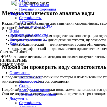
Статьи
Кафедра геологии
Полезная информация
Методы химического анализа воды
Документы
Сертификаты
Аттестаты
Каждый метод предназначен для выявления определённых вещест
Свидетельства СРО
распространённые методы:
Цены
Выполненные объекты
фотометрический — для определения концентрации отде
Карстовые провалы РБ
титриметрический — для оценки жёсткости, щёлочности 
Контакты
электрохимический — для измерения уровня pH, минерал
хроматографический — для выявления органических сое
Скачать ТЗ .docx
УСИЗ
Использование нескольких методов позволяет получить точные
ИНЖЕНЕРНЫЕ
ИЗЫСКАНИЯ
Можно ли проверить воду самостоятель
О компании
Наша техника
В продаже встречаются различные тестеры и измерительные ус
Процесс работ
минерализации или электропроводности.
Статьи
Подобный прибор для проверки воды может использоваться дл
Кафедра геологии
Они не позволяют определить полный перечень загрязняющих 
Полезная информация
Документы
Сертификаты