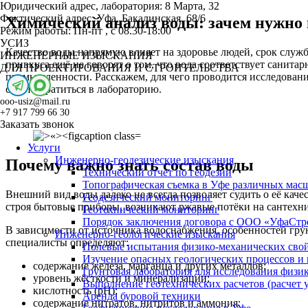
Юридический адрес, лаборатория:
8 Марта, 32
Фактический адрес:
Уфа, Бакалинская, 68/6
Химический анализ воды: зачем нужно и
Режим работы:
Пн-пт , с 08.30-18:00
УСИЗ
Качество воды напрямую влияет на здоровье людей, срок служб
ИНЖЕНЕРНЫЕ ИЗЫСКАНИЯ
привкуса ещё не говорят о том, что вода соответствует санита
ДЛЯ ПРОЕКТИРОВАНИЯ И СТРОИТЕЛЬСТВА
промышленности. Расскажем, для чего проводится исследование
стоит обратиться в лабораторию.
ooo-usiz@mail.ru
+7 917 799 66 30
Заказать звонок
Услуги
Инженерно-геодезические изыскания
Почему важно знать состав воды
Технический отчет по геодезии
Топографическая съемка в Уфе различных мас
Внешний вид воды далеко не всегда позволяет судить о её каче
Геодезический мониторинг
строя бытовые приборы, возникают ржавые потёки на сантехни
Геотехнический мониторинг
Порядок заключения договора с ООО «УфаСтр
В зависимости от источника водоснабжения, особенностей гру
Инженерно-геологические изыскания
специалисты определяют:
Полевые испытания физико-механических свой
Изучение опасных геологических процессов и
содержание железа, марганца и других металлов;
Грунтовая лаборатория для исследования физи
уровень жёсткости и минерализации;
Выполнение геотехнических расчетов (расчет у
кислотность (pH);
Аренда буровой техники
содержание нитратов, нитритов и аммония;