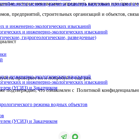
анные, которые невозможно определить визуально или при пом
стойчивости склонов, расчеты диаметра карстовых провалов и т.
омов, предприятий, строительных организаций и объектов, свя
их и инженерно-экологических изысканий
огических и инженерно-экологических изысканий
гические, гидрогеологические, разведочные)
циалист
вки
ий
их и инженерно-экологических изысканий
йста, проверьте их и попробуйте ещё раз.
огических и инженерно-экологических изысканий
елем (УСИЗ) и Заказчиком
акже подтверждаю, что ознакомлен с
Политикой конфиденциальн
дрологического режима водных объектов
ов
елем (УСИЗ) и Заказчиком