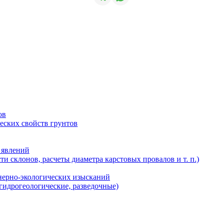
ов
еских свойств грунтов
 явлений
и склонов, расчеты диаметра карстовых провалов и т. п.)
нерно-экологических изысканий
 гидрогеологические, разведочные)