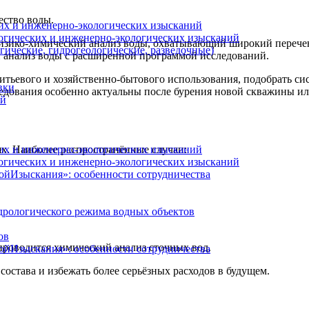
ество воды.
их и инженерно-экологических изысканий
огических и инженерно-экологических изысканий
физико-химический анализ воды, охватывающий широкий перечен
гические, гидрогеологические, разведочные)
 анализ воды с расширенной программой исследований.
итьевого и хозяйственно-бытового использования, подобрать си
вки
ледования особенно актуальны после бурения новой скважины ил
ий
их и инженерно-экологических изысканий
ях. Наиболее распространённые случаи:
огических и инженерно-экологических изысканий
ойИзыскания»: особенности сотрудничества
дрологического режима водных объектов
ов
проводится химический анализ сточных вод.
ойИзыскания»: особенности сотрудничества
остава и избежать более серьёзных расходов в будущем.